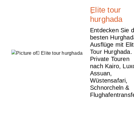
ِElite tour
hurghada
Entdecken Sie d
besten Hurghad
Ausflüge mit Eli
Tour Hurghada.
Private Touren
nach Kairo, Lux
Assuan,
Wüstensafari,
Schnorcheln &
Flughafentransf