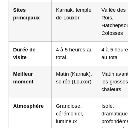
Sites
Karnak, temple
Vallée des
principaux
de Louxor
Rois,
Hatchepsou
Colosses
Durée de
4 à 5 heures au
4 à 5 heur
visite
total
au total
Meilleur
Matin (Karnak),
Matin avan
moment
soirée (Louxor)
les grosse
chaleurs
Atmosphère
Grandiose,
Isolé,
cérémoniel,
dramatique
lumineux
profondém