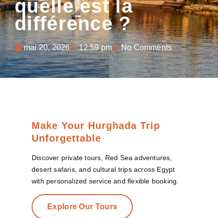
quelle est la
différence ?
mai 20, 2026
12:59 pm
No Comments
Make Your Hurghada Trip
Unforgettable
Discover private tours, Red Sea adventures,
desert safaris, and cultural trips across Egypt
with personalized service and flexible booking.
Explore Our Tours