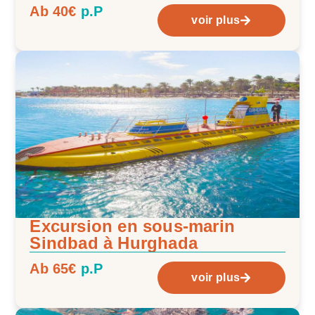
Ab 40€
p.P
voir plus
Excursion en sous-marin
Sindbad à Hurghada
Ab 65€
p.P
voir plus