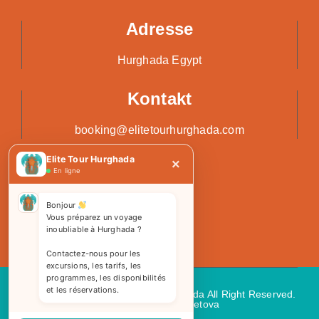
Adresse
Hurghada Egypt
Kontakt
booking@elitetourhurghada.com
Elite Tour Hurghada
×
En ligne
Bonjour
Vous préparez un voyage
inoubliable à Hurghada ?
Contactez-nous pour les
excursions, les tarifs, les
programmes, les disponibilités
et les réservations.
Copyright 2026 © Elite Tours Hurghada All Right Reserved.
Web Design
by Kemetova