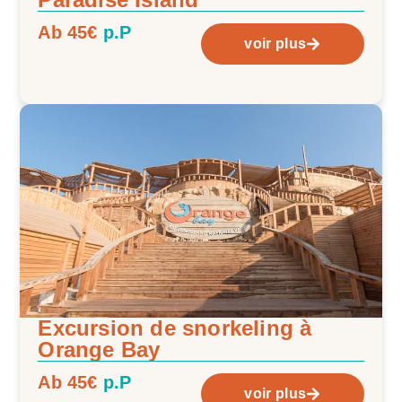
Ab 45€
p.P
voir plus
Excursion de snorkeling à
Orange Bay
Ab 45€
p.P
voir plus