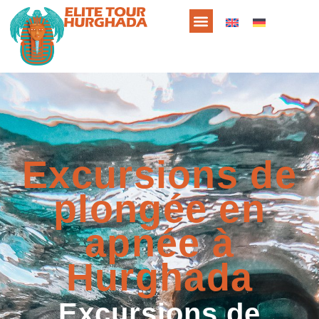
Excursions de
plongée en
apnée à
Hurghada
Excursions de