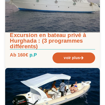
Excursion en bateau privé à
Hurghada : (3 programmes
différents)
Ab 160€
p.P
voir plus