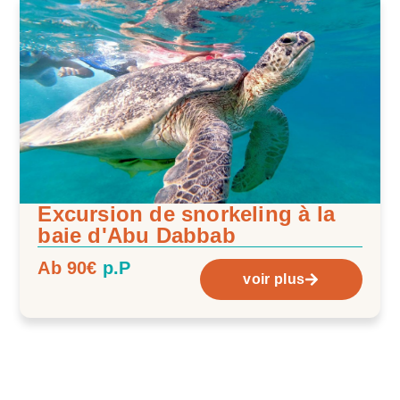
Excursion de snorkeling à la
baie d'Abu Dabbab
Ab 90€
p.P
voir plus