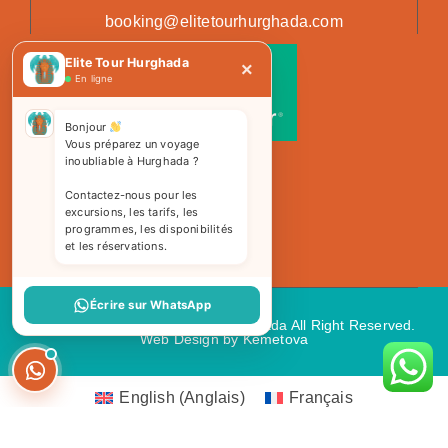
booking@elitetourhurghada.com
Elite Tour Hurghada
×
En ligne
Bonjour
Vous préparez un voyage
inoubliable à Hurghada ?
Contactez-nous pour les
excursions, les tarifs, les
programmes, les disponibilités
et les réservations.
Écrire sur WhatsApp
Copyright 2026 © Elite Tours Hurghada All Right Reserved.
Web Design
by Kemetova
English
(
Anglais
)
Français
Deutsch
(
Allemand
)