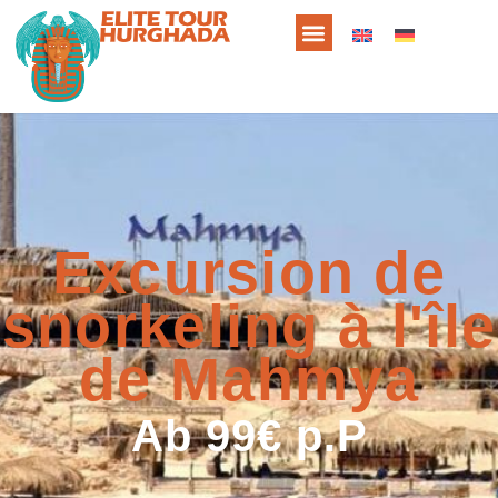
Excursion de
snorkeling à l'île
de Mahmya
Ab 99€ p.P