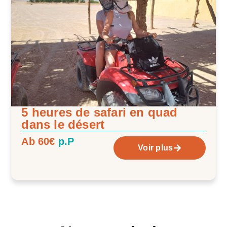
5 heures de safari en quad
dans le désert
Ab 60€
p.P
Voir plus