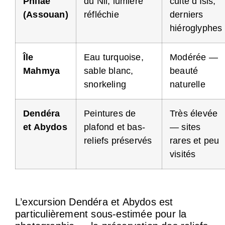
Philae
du Nil, lumière
culte d’Isis,
(Assouan)
réfléchie
derniers
hiéroglyphes
Île
Eau turquoise,
Modérée —
Mahmya
sable blanc,
beauté
snorkeling
naturelle
Dendéra
Peintures de
Très élevée
et Abydos
plafond et bas-
— sites
reliefs préservés
rares et peu
visités
L’excursion Dendéra et Abydos est
particulièrement sous-estimée pour la