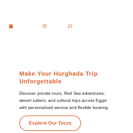
correspond à votre
personnalité ?
mai 24, 2026
11:52 am
No Comments
Make Your Hurghada Trip
Unforgettable
Discover private tours, Red Sea adventures,
desert safaris, and cultural trips across Egypt
with personalized service and flexible booking.
Explore Our Tours