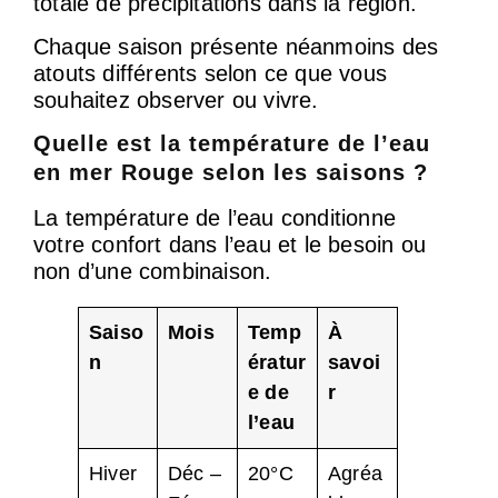
totale de précipitations dans la région.
Chaque saison présente néanmoins des
atouts différents selon ce que vous
souhaitez observer ou vivre.
Quelle est la température de l’eau
en mer Rouge selon les saisons ?
La température de l’eau conditionne
votre confort dans l’eau et le besoin ou
non d’une combinaison.
Saiso
Mois
Temp
À
n
ératur
savoi
e de
r
l’eau
Hiver
Déc –
20°C
Agréa