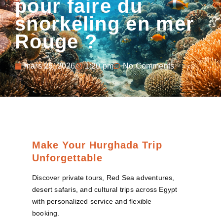
pour faire du
snorkeling en mer
Rouge ?
mars 26, 2026
1:20 pm
No Comments
Make Your Hurghada Trip
Unforgettable
Discover private tours, Red Sea adventures,
desert safaris, and cultural trips across Egypt
with personalized service and flexible
booking.