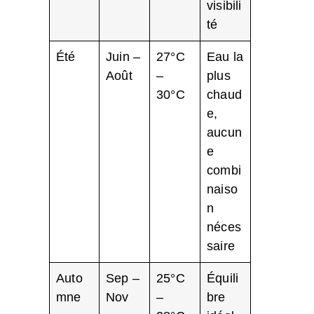
visibili
té
Été
Juin –
27°C
Eau la
Août
–
plus
30°C
chaud
e,
aucun
e
combi
naiso
n
néces
saire
Auto
Sep –
25°C
Équili
mne
Nov
–
bre