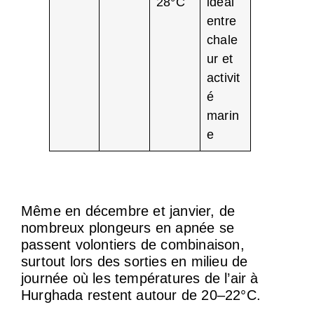
28°C
idéal
entre
chale
ur et
activit
é
marin
e
Même en décembre et janvier, de
nombreux plongeurs en apnée se
passent volontiers de combinaison,
surtout lors des sorties en milieu de
journée où les températures de l’air à
Hurghada restent autour de 20–22°C.