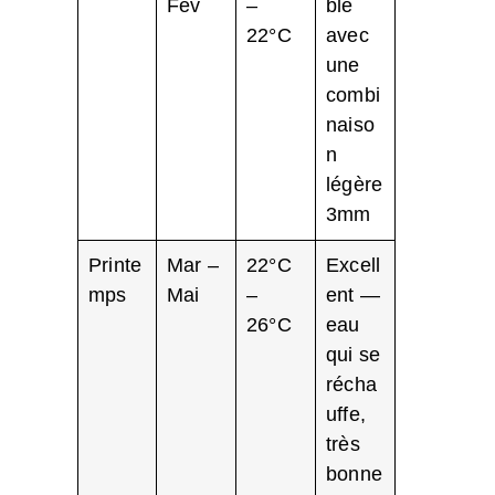
Fév
–
ble
22°C
avec
une
combi
naiso
n
légère
3mm
Printe
Mar –
22°C
Excell
mps
Mai
–
ent —
26°C
eau
qui se
récha
uffe,
très
bonne