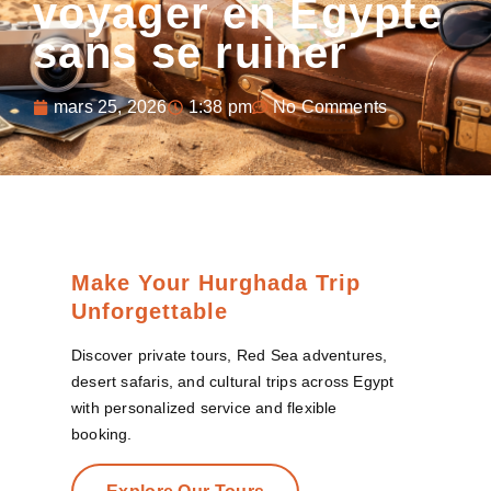
voyager en Égypte
sans se ruiner
mars 25, 2026
1:38 pm
No Comments
Make Your Hurghada Trip
Unforgettable
Discover private tours, Red Sea adventures,
desert safaris, and cultural trips across Egypt
with personalized service and flexible
booking.