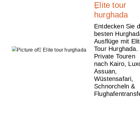
ِElite tour
hurghada
Entdecken Sie d
besten Hurghad
Ausflüge mit Eli
Tour Hurghada.
Private Touren
nach Kairo, Lux
Assuan,
Wüstensafari,
Schnorcheln &
Flughafentransf