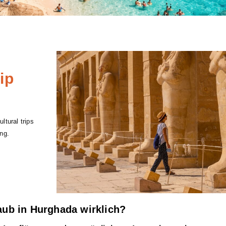
ip
ltural trips
ng.
aub in Hurghada wirklich?