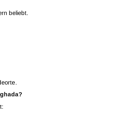
rn beliebt.
deorte.
urghada?
t: