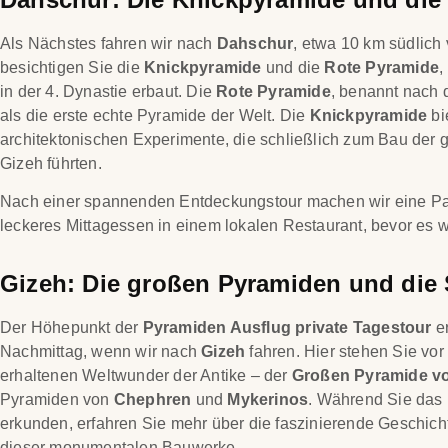
Als Nächstes fahren wir nach
Dahschur
, etwa 10 km südlich
besichtigen Sie die
Knickpyramide
und die
Rote Pyramide
,
in der 4. Dynastie erbaut. Die
Rote Pyramide
, benannt nach d
als die erste echte Pyramide der Welt. Die
Knickpyramide
bi
architektonischen Experimente, die schließlich zum Bau der
Gizeh führten.
Nach einer spannenden Entdeckungstour machen wir eine P
leckeres Mittagessen in einem lokalen Restaurant, bevor es 
Gizeh: Die großen Pyramiden und die
Der Höhepunkt der
Pyramiden Ausflug private Tagestour
er
Nachmittag, wenn wir nach
Gizeh
fahren. Hier stehen Sie vor
erhaltenen Weltwunder der Antike – der
Großen Pyramide v
Pyramiden von
Chephren
und
Mykerinos
. Während Sie das
erkunden, erfahren Sie mehr über die faszinierende Geschic
dieser monumentalen Bauwerke.