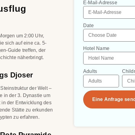
E-Mail-Adresse
usflug
Date
Morgen um 2:00 Uhr,
 sich auf eine ca. 5-
Hotel Name
en-Guide treffen, der
hichte näherbringt.
Adults
Child
gs Djoser
Steinstruktur der Welt –
e in der 3. Dynastie um
Eine Anfrage sen
t in der Entwicklung des
ende Stätte zu erkunden
ypten zu erfahren.
 Rote Pyramide