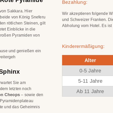
Bezahlung:
 von Sakkara. Hier
Wir akzeptieren folgende W
 beide von König Sneferu
und Schweizer Franken. Die
en rötlichen Steinen, gilt
Abholung vom Hotel. Es ist
etet Einblicke in die
 großen Pyramiden von
Kinderermäßigung:
ause und genießen ein
weitergeh
Alter
0-5 Jahre
 Sphinx
5-11 Jahre
wartet Sie am
 dem letzten noch
Ab 11 Jahre
on Cheops
– sowie den
 Pyramidenplateau
hte und das Geheimnis