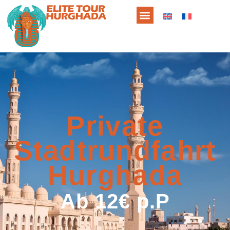
Private
Stadtrundfahrt
Hurghada
Ab 12€ p.P