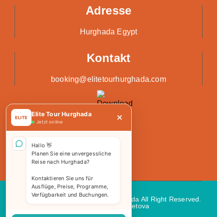
Adresse
Hurghada Egypt
Kontakt
booking@elitetourhurghada.com
Elite Tour Hurghada
×
ELITE
Jetzt online
Hallo 👋
Planen Sie eine unvergessliche
Reise nach Hurghada?
Kontaktieren Sie uns für
Ausflüge, Preise, Programme,
Verfügbarkeit und Buchungen.
Copyright 2026 © Elite Tours Hurghada All Right Reserved.
Web Design
by Kemetova