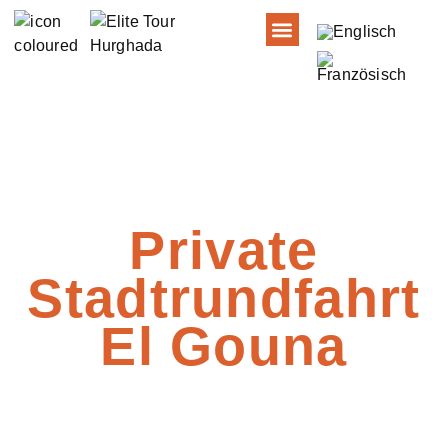
Über Uns
Private
Stadtrundfahrt
El Gouna
Ab 35€ p.P