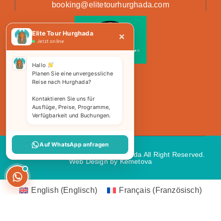
booking@elitetourhurghada.com
Elite Tour Hurghada
×
Jetzt online
Hallo
Planen Sie eine unvergessliche
Reise nach Hurghada?
Kontaktieren Sie uns für
Ausflüge, Preise, Programme,
Verfügbarkeit und Buchungen.
Auf WhatsApp anfragen
Copyright 2026 © Elite Tours Hurghada All Right Reserved.
Web Design
by Kemetova
English
(
Englisch
)
Français
(
Französisch
)
Deutsch