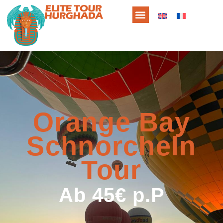
Orange Bay
Schnorcheln
Tour
Ab 45€ p.P