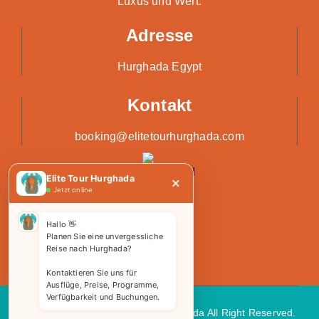
Luxus und Wert.
Adresse
Hurghada Egypt
Kontakt
booking@elitetourhurghada.com
Elite Tour Hurghada
×
Jetzt online
Hallo 👋
Planen Sie eine unvergessliche
Reise nach Hurghada?
Kontaktieren Sie uns für
Ausflüge, Preise, Programme,
Verfügbarkeit und Buchungen.
Copyright 2026 © Elite Tours Hurghada All Right Reserved.