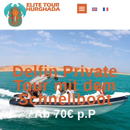
Delfin Private
Tour mit dem
Schnellboot
Ab 70€ p.P