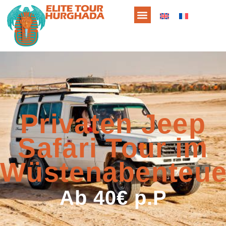
Privaten Jeep
Safari Tour im
Wüstenabenteue
Ab 40€ p.P