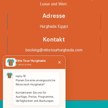
Luxus und Wert.
Adresse
Hurghada Egypt
Kontakt
booking@elitetourhurghada.com
Elite Tour Hurghada
×
Jetzt online
Hallo 👋
Planen Sie eine unvergessliche
Reise nach Hurghada?
Kontaktieren Sie uns für
Ausflüge, Preise, Programme,
Verfügbarkeit und Buchungen.